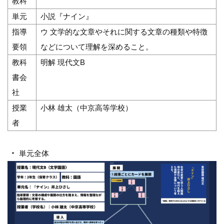
教科
単元
小説『ナイン』
指導
ウ 文学的な文章やそれに関する文章の種類や特徴
要領
などについて理解を深めること。
教科
明解 現代文B
書会
社
授業
小林 雄太（中京高等学校）
者
単元全体