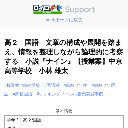
⬅️ サポートに戻る
高２ 国語 文章の構成や展開を踏ま
え、情報を整理しながら論理的に考察
する 小説『ナイン』【授業案】中京
高等学校 小林 雄太
#授業案
#高等学校
#国語科
#高校２年生
#高校２年国
語
#高校国語
#シンキングツールの授業実践事例
基本情報
学年 /
高２/国語