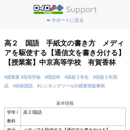
⬅️ サポートに戻る
高２ 国語 手紙文の書き方 メディ
アを駆使する【通信文を書き分ける】
【授業案】中京高等学校 有賀香林
#授業案
#高等学校
#国語科
#高校２年生
#高校２年国
語
#高校国語
#シンキングツールの授業実践事例
基本情報
学年 /
高２/国語
教科
単元
メディアを駆使する【通信文を書き分ける】