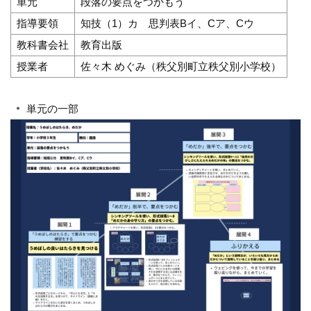
単元
段落の要点をつかもう
指導要領
知技（1）カ 思判表Bイ、Cア、Cウ
教科書会社
教育出版
授業者
佐々木 めぐみ（秩父別町立秩父別小学校）
単元の一部