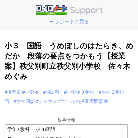
⬅️ サポートに戻る
小３ 国語 うめぼしのはたらき、め
だか 段落の要点をつかもう【授業
案】秩父別町立秩父別小学校 佐々木
めぐみ
#授業案
#小学校
#国語科
#小学校３年生
#小学３年国
語
#小学国語
#シンキングツールの授業実践事例
基本情報
学年 / 教科
小３/国語