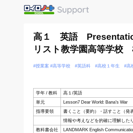
高１ 英語 Presentatio
リスト教学園高等学校 
#授業案
#高等学校
#英語科
#高校１年生
#高
学年 / 教科
高１/英語
単元
Lesson7 Dear World: Bana’s War
指導要領
書くこと（要約）・話すこと（発
情報や考えなどを的確に理解した
教科書会社
LANDMARK English Communicatio