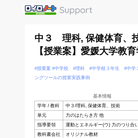
中３ 理科, 保健体育
【授業案】愛媛大学教育
#授業案
#中学校
#理科
#中学校３年生
#中学
ングツールの授業実践事例
基本情報
学年 / 教科
中３/理科, 保健体育、技術
単元
力のはたらき方 他
指導要領
運動とエネルギー(ウ) 力のつり合
教科書会社
オリジナル教材