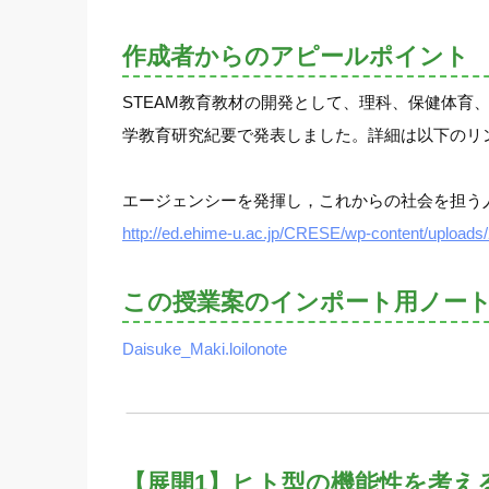
作成者からのアピールポイント
STEAM教育教材の開発として、理科、保健体
学教育研究紀要で発表しました。詳細は以下のリ
エージェンシーを発揮し，これからの社会を担う
http://ed.ehime-u.ac.jp/CRESE/wp-content/uploads
この授業案のインポート用ノー
Daisuke_Maki.loilonote
【展開1】ヒト型の機能性を考え