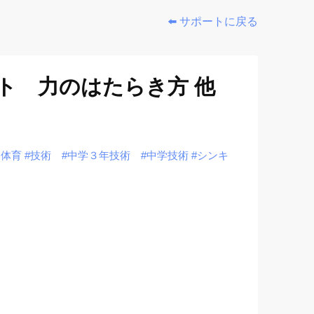
⬅️ サポートに戻る
ト 力のはたらき方 他
健体育
#技術
#中学３年技術
#中学技術
#シンキ