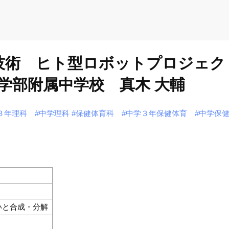
、技術 ヒト型ロボットプロジェク
学部附属中学校 真木 大輔
３年理科
#中学理科
#保健体育科
#中学３年保健体育
#中学保
いと合成・分解