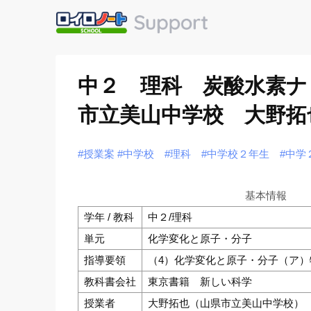
中２ 理科 炭酸水素ナ
市立美山中学校 大野拓
#授業案
#中学校
#理科
#中学校２年生
#中学
基本情報
学年 / 教科
中２/理科
単元
化学変化と原子・分子
指導要領
（4）化学変化と原子・分子（ア）
教科書会社
東京書籍 新しい科学
授業者
大野拓也（山県市立美山中学校）