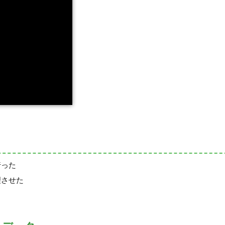
行った
理させた