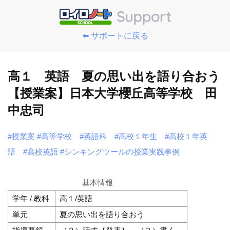
⬅️ サポートに戻る
高１ 英語 夏の思い出を語り合おう
【授業案】日本大学櫻丘高等学校 田
中忠司
#授業案
#高等学校
#英語科
#高校１年生
#高校１年英
語
#高校英語
#シンキングツールの授業実践事例
基本情報
学年 / 教科
高１/英語
単元
夏の思い出を語り合おう