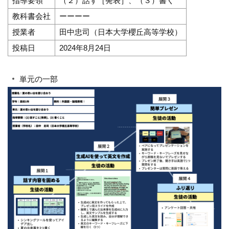
指導要領
（２）話す［発表］、（３）書く
教科書会社
ーーーー
授業者
田中忠司（日本大学櫻丘高等学校）
投稿日
2024年8月24日
単元の一部