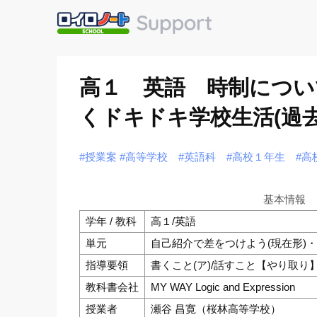
高１ 英語 時制につい
くドキドキ学校生活(過
#授業案
#高等学校
#英語科
#高校１年生
#高
基本情報
学年 / 教科
高１/英語
単元
自己紹介で差をつけよう(現在形)・
指導要領
書くこと(ア)/話すこと【やり取り】
教科書会社
MY WAY Logic and Expression
授業者
瀬谷 昌寛（桜林高等学校）