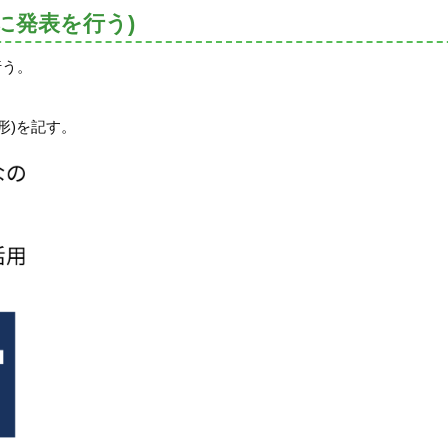
に発表を行う)
行う。
形)を記す。