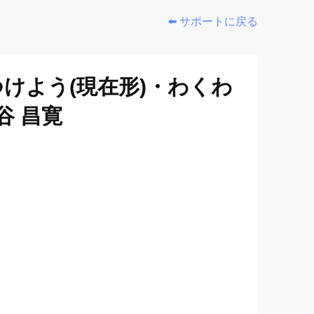
⬅️ サポートに戻る
けよう(現在形)・わくわ
谷 昌寛