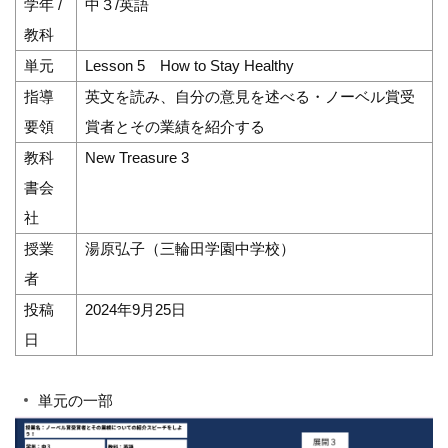
学年 /
中３/英語
教科
単元
Lesson 5 How to Stay Healthy
指導
英文を読み、自分の意見を述べる・ノーベル賞受
要領
賞者とその業績を紹介する
教科
New Treasure 3
書会
社
授業
湯原弘子（三輪田学園中学校）
者
投稿
2024年9月25日
日
単元の一部