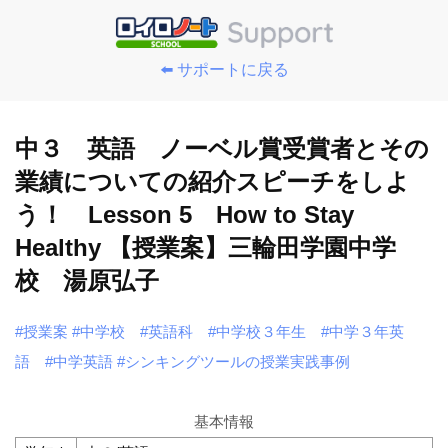
⬅️ サポートに戻る
中３ 英語 ノーベル賞受賞者とその
業績についての紹介スピーチをしよ
う！ Lesson 5 How to Stay
Healthy 【授業案】三輪田学園中学
校 湯原弘子
#授業案
#中学校
#英語科
#中学校３年生
#中学３年英
語
#中学英語
#シンキングツールの授業実践事例
基本情報