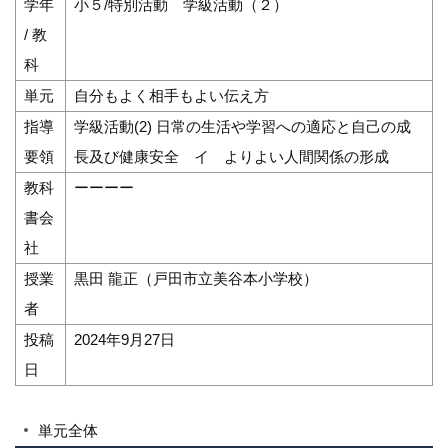
学年
小５/特別活動 学級活動（２）
/ 教
科
単元
自分もよく相手もよい伝え方
指導
学級活動(2) 日常の生活や学習への適応と自己の成
要領
長及び健康安全 イ よりよい人間関係の形成
教科
ーーーー
書会
社
授業
黒田 龍正（戸田市立美谷本小学校）
者
投稿
2024年9月27日
日
単元全体