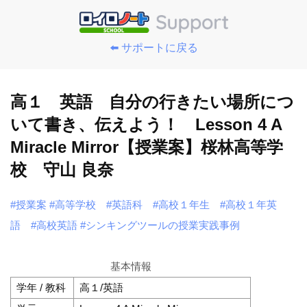
⬅️ サポートに戻る
高１ 英語 自分の行きたい場所につ
いて書き、伝えよう！ Lesson 4 A
Miracle Mirror【授業案】桜林高等学
校 守山 良奈
#授業案
#高等学校
#英語科
#高校１年生
#高校１年英
語
#高校英語
#シンキングツールの授業実践事例
基本情報
学年 / 教科
高１/英語