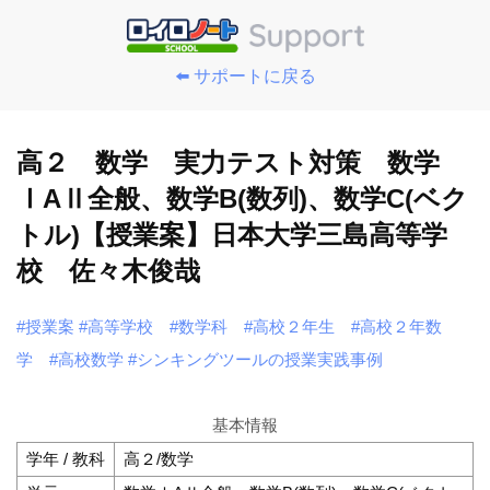
⬅️ サポートに戻る
高２ 数学 実力テスト対策 数学
ⅠAⅡ全般、数学B(数列)、数学C(ベク
トル)【授業案】日本大学三島高等学
校 佐々木俊哉
#授業案
#高等学校
#数学科
#高校２年生
#高校２年数
学
#高校数学
#シンキングツールの授業実践事例
基本情報
学年 / 教科
高２/数学