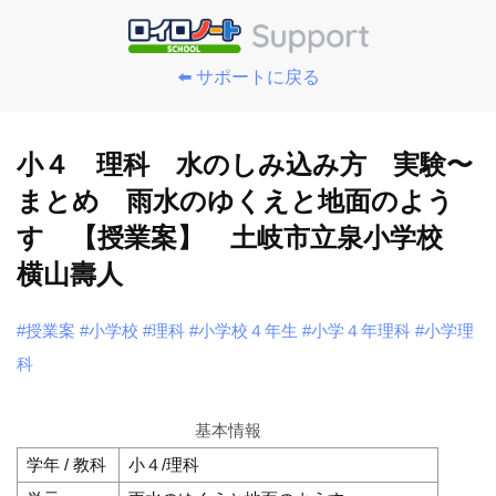
⬅️ サポートに戻る
小４ 理科 水のしみ込み方 実験〜
まとめ 雨水のゆくえと地面のよう
す 【授業案】 土岐市立泉小学校
横山壽人
#授業案
#小学校
#理科
#小学校４年生
#小学４年理科
#小学理
科
基本情報
学年 / 教科
小４/理科