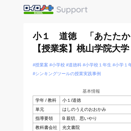
小１ 道徳 「あたた
【授業案】桃山学院大学
#授業案
#小学校
#道徳科
#小学校１年生
#小学１
#シンキングツールの授業実践事例
基本情報
学年 / 教科
小１/道徳
単元
はしのうえのおおかみ
指導要領
B 親切、思いやり
教科書会社
光文書院