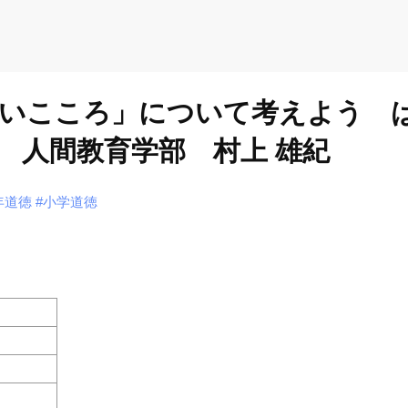
かいこころ」について考えよう
 人間教育学部 村上 雄紀
年道徳
#小学道徳