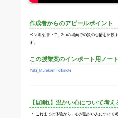
作成者からのアピールポイント
ベン図を用いて、2つの場面での狼の心情を比較
す。
この授業案のインポート用ノー
Yuki_Murakami.loilonote
【展開1】温かい心について考え
これまでの体験から、心が温かい人について