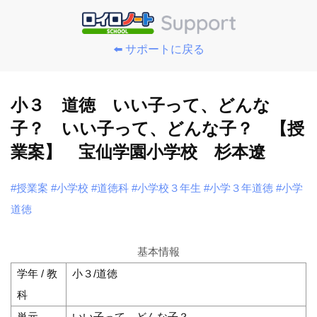
⬅️ サポートに戻る
小３ 道徳 いい子って、どんな
子？ いい子って、どんな子？ 【授
業案】 宝仙学園小学校 杉本遼
#授業案
#小学校
#道徳科
#小学校３年生
#小学３年道徳
#小学
道徳
基本情報
学年 / 教
小３/道徳
科
単元
いい子って、どんな子？