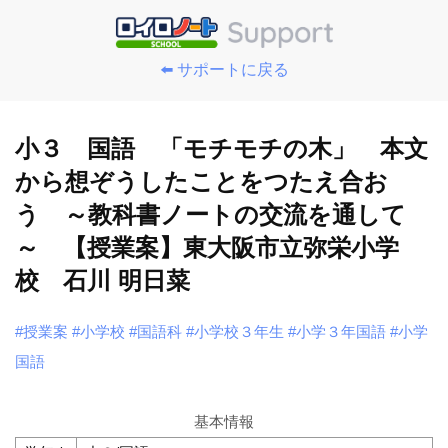
⬅️ サポートに戻る
小３ 国語 「モチモチの木」 本文
から想ぞうしたことをつたえ合お
う ～教科書ノートの交流を通して
～ 【授業案】東大阪市立弥栄小学
校 石川 明日菜
#授業案
#小学校
#国語科
#小学校３年生
#小学３年国語
#小学
国語
基本情報