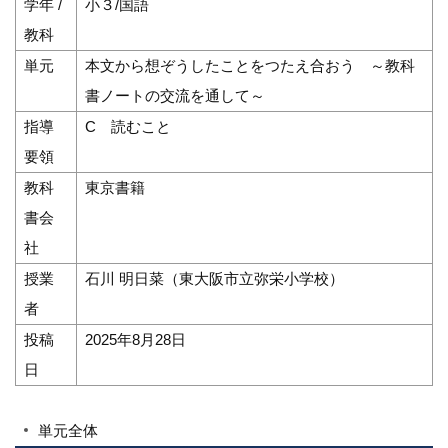
学年 /
小３/国語
教科
単元
本文から想ぞうしたことをつたえ合おう ～教科
書ノートの交流を通して～
指導
C 読むこと
要領
教科
東京書籍
書会
社
授業
石川 明日菜（東大阪市立弥栄小学校）
者
投稿
2025年8月28日
日
単元全体