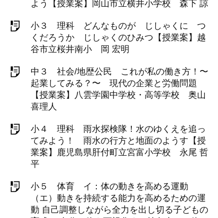
よう【授業案】岡山市立横井小学校 森下 諒
小３ 理科 どんなものが じしゃくに つ
くだろうか じしゃくのひみつ【授業案】越
谷市立桜井南小 岡 宏明
中３ 社会/地歴公民 これが私の働き方！〜
起業してみる？〜 現代の企業と労働問題
【授業案】八雲学園中学校・高等学校 奥山
喜理人
小４ 理科 雨水探検隊！水のゆくえを追っ
てみよう！ 雨水の行方と地面のようす【授
業案】鹿児島県肝付町立宮富小学校 永尾 哲
平
小５ 体育 イ：体の動きを高める運動
（エ）動きを持続する能力を高めるための運
動 自己調整しながら全力を出し切る子どもの