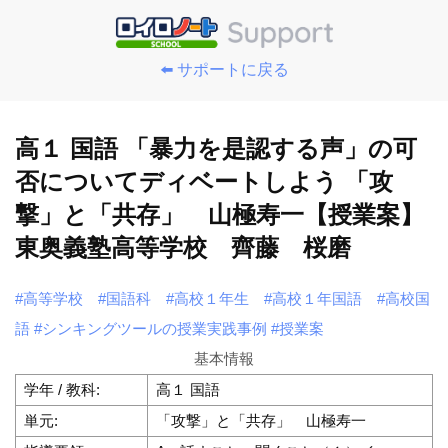
⬅️ サポートに戻る
高１ 国語 「暴力を是認する声」の可
否についてディベートしよう 「攻
撃」と「共存」 山極寿一【授業案】
東奥義塾高等学校 齊藤 桜磨
#高等学校
#国語科
#高校１年生
#高校１年国語
#高校国
語
#シンキングツールの授業実践事例
#授業案
基本情報
学年 / 教科:
高１ 国語
単元:
「攻撃」と「共存」 山極寿一