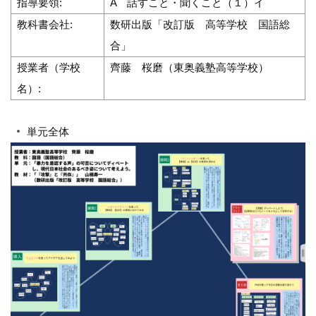
指導要領:
A 話すこと・聞くこと（１）イ
教科書会社:
数研出版「改訂版 高等学校 国語総
合」
授業者（学校
齊藤 桜磨（東奥義塾高等学校）
名）:
単元全体