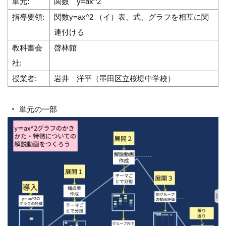
単元:
関数 y=ax^2
指導要領:
関数y=ax^2 （イ）表、式、グラフを相互に関
連付ける
教科書会
啓林館
社:
授業者:
岩井 洋平（墨田区立桜堤中学校）
単元の一部