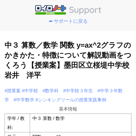
⬅️ サポートに戻る
中３ 算数／数学 関数 y=ax^2グラフの
かきかた・特徴について解説動画をつ
くろう【授業案】墨田区立桜堤中学校
岩井 洋平
#授業案
#中学校
#数学科
#中学校３年生
#中学３年数
学
#中学数学
#シンキングツールの授業実践事例
基本情報
学年 / 教
中３ 算数 / 数学
科: