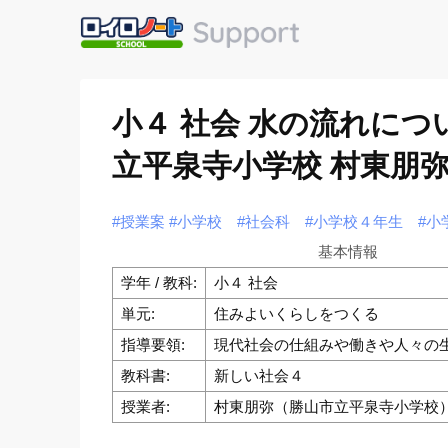
小４ 社会 水の流れに
立平泉寺小学校 村東朋
#授業案
#小学校
#社会科
#小学校４年生
#小
基本情報
学年 / 教科:
小４ 社会
単元:
住みよいくらしをつくる
指導要領:
現代社会の仕組みや働きや人々の
教科書:
新しい社会４
授業者:
村東朋弥（勝山市立平泉寺小学校