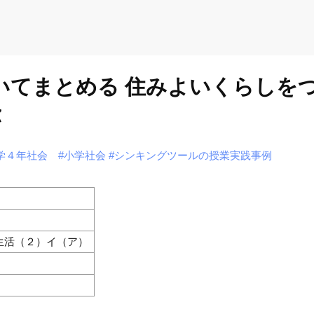
ついてまとめる 住みよいくらしを
弥
学４年社会
#小学社会
#シンキングツールの授業実践事例
生活（２）イ（ア）
）