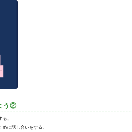
よう②
する。
ために話し合いをする。