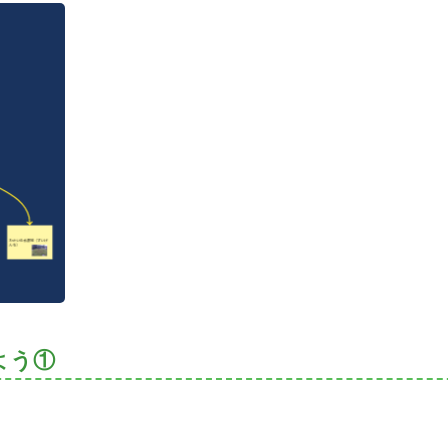
よう①
。