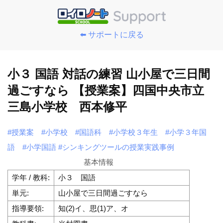
⬅️ サポートに戻る
小３ 国語 対話の練習 山小屋で三日間
過ごすなら 【授業案】四国中央市立
三島小学校 西本修平
#授業案
#小学校
#国語科
#小学校３年生
#小学３年国
語
#小学国語
#シンキングツールの授業実践事例
基本情報
学年 / 教科:
小３ 国語
単元:
山小屋で三日間過ごすなら
指導要領:
知(2)イ、思(1)ア、オ