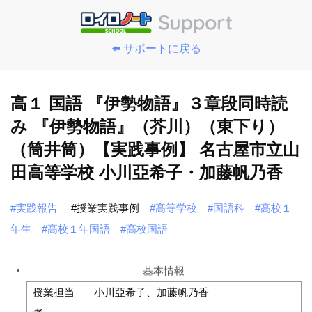
⬅️ サポートに戻る
高１ 国語 『伊勢物語』３章段同時読
み 『伊勢物語』（芥川）（東下り）
（筒井筒）【実践事例】 名古屋市立山
田高等学校 小川亞希子・加藤帆乃香
#実践報告
#授業実践事例
#高等学校
#国語科
#高校１
年生
#高校１年国語
#高校国語
基本情報
授業担当
小川亞希子、加藤帆乃香