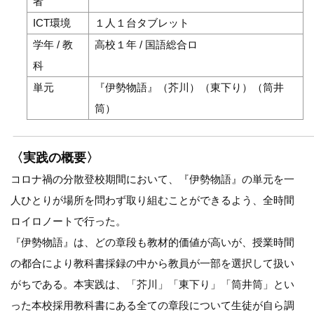
者
ICT環境
１人１台タブレット
学年 / 教
高校１年 / 国語総合ロ
科
単元
『伊勢物語』（芥川）（東下り）（筒井
筒）
〈実践の概要〉
コロナ禍の分散登校期間において、『伊勢物語』の単元を一
人ひとりが場所を問わず取り組むことができるよう、全時間
ロイロノートで行った。
『伊勢物語』は、どの章段も教材的価値が高いが、授業時間
の都合により教科書採録の中から教員が一部を選択して扱い
がちである。本実践は、「芥川」「東下り」「筒井筒」とい
った本校採用教科書にある全ての章段について生徒が自ら調