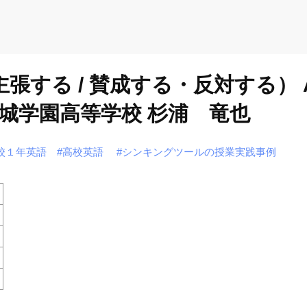
る / 賛成する・反対する） Activ
城学園高等学校 杉浦 竜也
校１年英語
#高校英語
#シンキングツールの授業実践事例