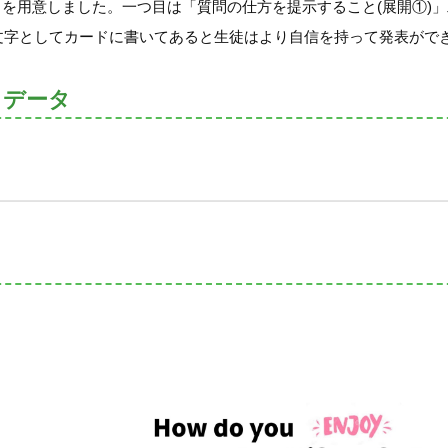
トを用意しました。一つ目は「質問の仕方を提示すること(展開①)
に文字としてカードに書いてあると生徒はより自信を持って発表がで
トデータ