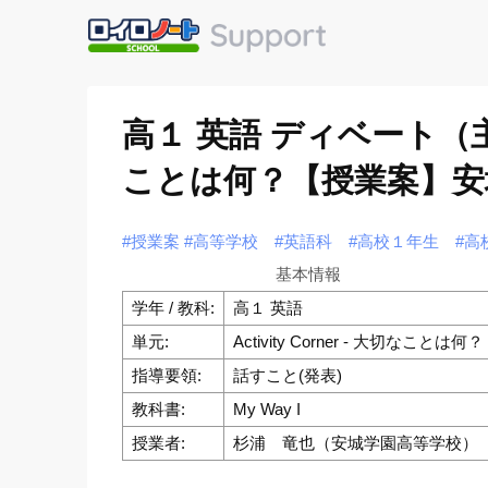
高１ 英語 ディベート（主張す
ことは何？【授業案】安
#授業案
#高等学校
#英語科
#高校１年生
#高
基本情報
学年 / 教科:
高１ 英語
単元:
Activity Corner - 大切なことは何？
指導要領:
話すこと(発表)
教科書:
My Way I
授業者:
杉浦 竜也（安城学園高等学校）