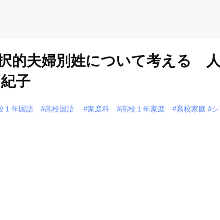
択的夫婦別姓について考える 人
 紀子
校１年国語
#高校国語
#家庭科
#高校１年家庭
#高校家庭
#