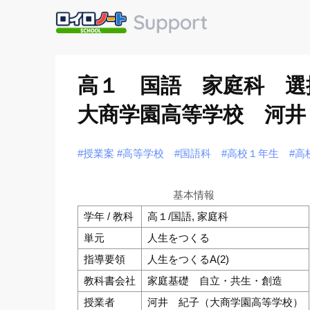
高１ 国語 家庭科 選
大商学園高等学校 河井
#授業案
#高等学校
#国語科
#高校１年生
#高
基本情報
学年 / 教科
高１/国語, 家庭科
単元
人生をつくる
指導要領
人生をつくるA(2)
教科書会社
家庭基礎 自立・共生・創造
授業者
河井 紀子（大商学園高等学校）