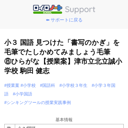
⬅️ サポートに戻る
小３ 国語 見つけた「書写のかぎ」を
毛筆でたしかめてみましょう毛筆
⑧ひらがな【授業案】津市立北立誠小
学校 駒田 健志
#授業案
#小学校
#国語科
#小学校３年生
#小学３年国
語
#小学国語
#シンキングツールの授業実践事例
基本情報