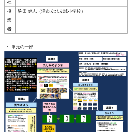
社
授
駒田 健志（津市立北立誠小学校）
業
者
単元の一部