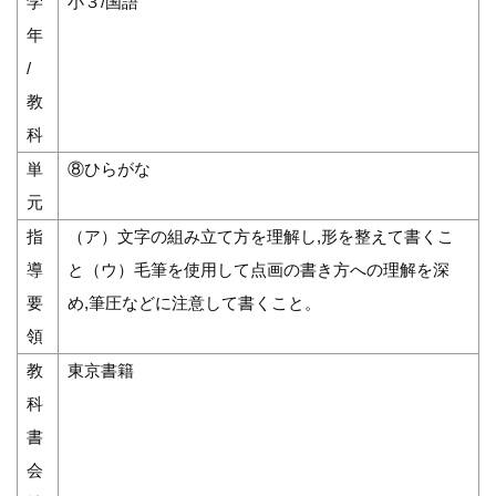
学
小３/国語
年
/
教
科
単
⑧ひらがな
元
指
（ア）文字の組み立て方を理解し,形を整えて書くこ
導
と（ウ）毛筆を使用して点画の書き方への理解を深
要
め,筆圧などに注意して書くこと。
領
教
東京書籍
科
書
会