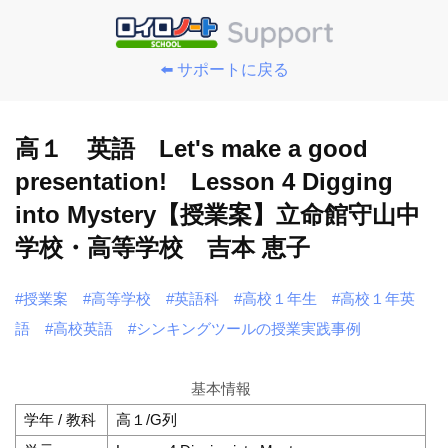
⬅️ サポートに戻る
高１ 英語 Let's make a good
presentation! Lesson 4 Digging
into Mystery【授業案】立命館守山中
学校・高等学校 吉本 恵子
#授業案
#高等学校
#英語科
#高校１年生
#高校１年英
語
#高校英語
#シンキングツールの授業実践事例
基本情報
学年 / 教科
高１/G列