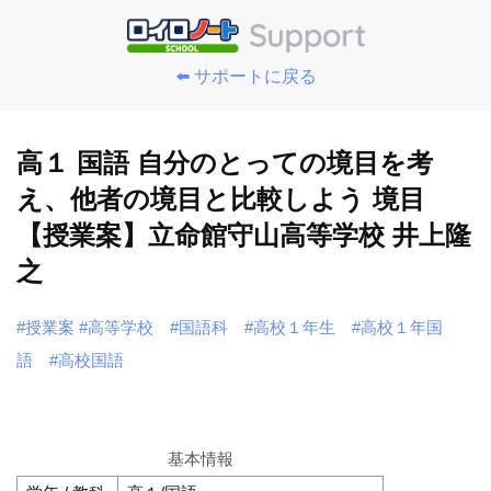
⬅️ サポートに戻る
高１ 国語 自分のとっての境目を考
え、他者の境目と比較しよう 境目
【授業案】立命館守山高等学校 井上隆
之
#授業案
#高等学校
#国語科
#高校１年生
#高校１年国
語
#高校国語
基本情報