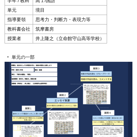
学年 / 教科
高１/国語
単元
境目
指導要領
思考力・判断力・表現力等
教科書会社
筑摩書房
授業者
井上隆之（立命館守山高等学校）
単元の一部