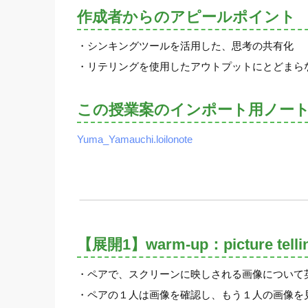
作成者からのアピールポイント
・シンキングツールを活用した、思考の共有化
・リテリングを使用したアウトプットにとどまら
この授業案のインポート用ノー
Yuma_Yamauchi.loilonote
【展開1】warm-up：picture telli
・ペアで、スクリーンに映しされる画像について
・ペアの１人は画像を確認し、もう１人の画像を