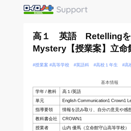
高１ 英語 Retelling
Mystery【授業案】立
#授業案
#高等学校
#英語科
#高校１年生
#高
基本情報
学年 / 教科
高１/英語
単元
English Communication1 Crown1 Le
指導要領
情報を読み取り、自分の意見や感
教科書会社
CROWN1
授業者
山内 優馬（立命館守山高等学校）