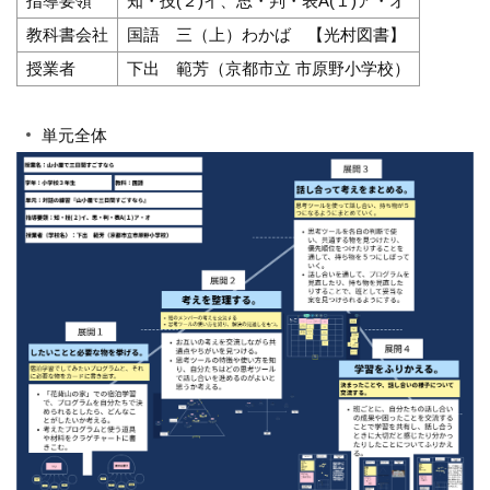
指導要領
知・技(２)イ、思・判・表A(１)ア・オ
教科書会社
国語 三（上）わかば 【光村図書】
授業者
下出 範芳（京都市立 市原野小学校）
単元全体