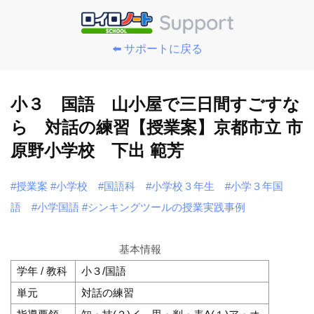
⬅️ サポートに戻る
小３ 国語 山小屋で三日間すごすな
ら 対話の練習【授業案】京都市立 市
原野小学校 下出 範芳
#授業案
#小学校
#国語科
#小学校３年生
#小学３年国
語
#小学国語
#シンキングツールの授業実践事例
基本情報
学年 / 教科
小３/国語
単元
対話の練習