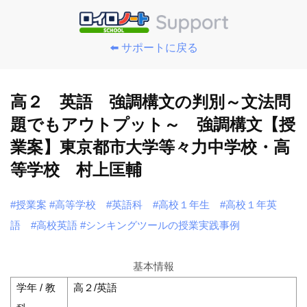
⬅️ サポートに戻る
高２ 英語 強調構文の判別～文法問
題でもアウトプット～ 強調構文【授
業案】東京都市大学等々力中学校・高
等学校 村上匡輔
#授業案
#高等学校
#英語科
#高校１年生
#高校１年英
語
#高校英語
#シンキングツールの授業実践事例
基本情報
学年 / 教
高２/英語