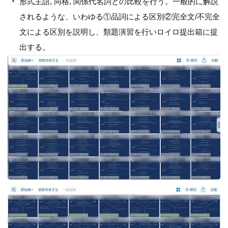
形式主語, 同格, 関係代名詞との比較を行う。一般的に解説
されるような、いわゆる①品詞による区別②完全文/不完全
文による区別を説明し、類題演習を行いロイロ提出箱に提
出する。