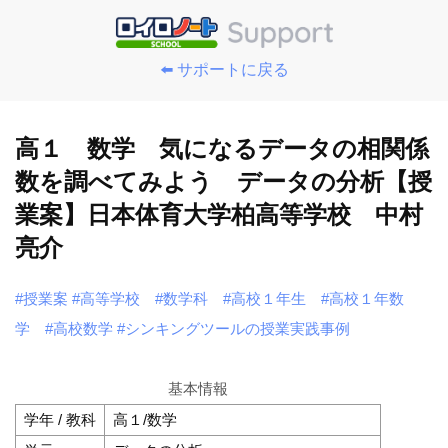
⬅️ サポートに戻る
高１ 数学 気になるデータの相関係
数を調べてみよう データの分析【授
業案】日本体育大学柏高等学校 中村
亮介
#授業案
#高等学校
#数学科
#高校１年生
#高校１年数
学
#高校数学
#シンキングツールの授業実践事例
基本情報
学年 / 教科
高１/数学