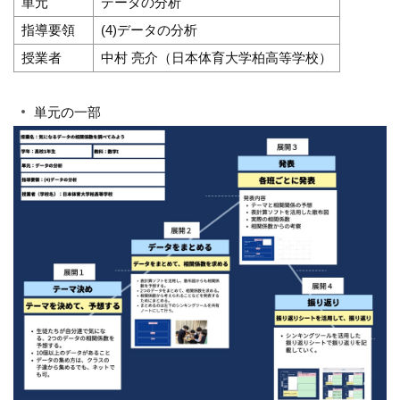
単元
データの分析
指導要領
(4)データの分析
授業者
中村 亮介（日本体育大学柏高等学校）
単元の一部