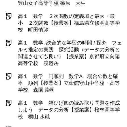
豊山女子高等学校 篠原 大生
高１ 数学 ２次関数の定義域と最大・最
小 ２次関数【授業案】福島県立修明高等学
校 町田慎弥
高１ 数学, 総合的な学習の時間 / 探究 フェ
ルミ推定の実践 探究活動（データの分析と
関連させても良い）【授業案】京都府立向陽
高等学校 渡邉岳
高１ 数学 円順列 数学A 場合の数と確
率 順列【授業案】立命館守山中学校・高等
学校 森園 崇司
高１ 数学 箱ひげ図の読み取り問題を作成
しよう データの分析【授業案】桜林高等学
校 横山 永凱