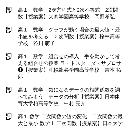
高１ 数学 2次方程式と2次不等式 2次関
数【授業案】大商学園高等学校 岡野孝弘
高１ 数学 グラフが動く場合の最大値・最
小値を考える ２次関数【授業案】桜林高等
学校 谷川 萌子
高１ 数学 組合せの導入 手を動かして考
える組合せの授業 ラ・トスターダ・サブロサ
❶【授業案】札幌龍谷学園高等学校 吉本 拓
郎
高１ 数学 気になるデータの相関係数を調
べてみよう データの分析【授業案】日本体
育大学柏高等学校 中村 亮介
高１ 数学 二次関数の値の変化 二次関数の最
大と最小 数学Ⅰ 二次関数【授業案】日本大学