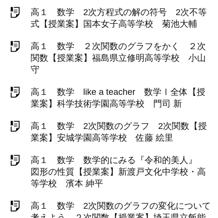
高１ 数学 2次方程式の解の符号 2次不等
式【授業案】国本女子高等学校 菊池大輔
高１ 数学 ２次関数のグラフをかく ２次
関数【授業案】福島県立修明高等学校 小山
守
高１ 数学 like a teacher 数学Ⅰ全体【授
業案】科学技術学園高等学校 門司 新
高１ 数学 2次関数のグラフ 2次関数【授
業案】安城学園高等学校 佐藤 絵里
高１ 数学 数学的にみる『令和的美人』
図形の性質【授業案】新渡戸文化中学校・高
等学校 濱本 紳平
高１ 数学 2次関数のグラフの変化について
考えよう ２次関数【授業案】埼玉県立飯能