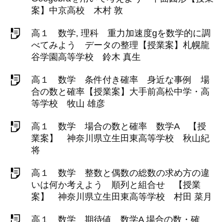
案】中京高校 木村 敦
高１ 数学, 理科 重力加速度gを数学的に調
べてみよう データの整理【授業案】札幌龍
谷学園高等学校 鈴木 真生
高１ 数学 条件付き確率 身近な事例 場
合の数と確率【授業案】大手前高松中学・高
等学校 牧山 雄彦
高１ 数学 場合の数と確率 数学A 【授
業案】 神奈川県立生田東高等学校 秋山紀
将
高１ 数学 整数と偶数の総数の求め方の違
いは何か考えよう 順列と組合せ 【授業
案】 神奈川県立生田東高等学校 村田 菜月
高１ 数学 期待値 数学A 場合の数・確