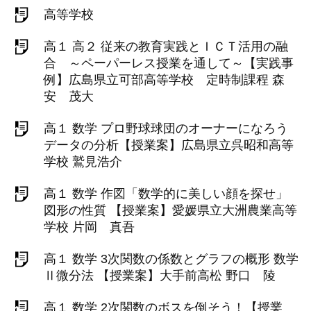
高等学校
高１ 高２ 従来の教育実践とＩＣＴ活用の融
合 ～ペーパーレス授業を通して～【実践事
例】広島県立可部高等学校 定時制課程 森
安 茂大
高１ 数学 プロ野球球団のオーナーになろう
データの分析【授業案】広島県立呉昭和高等
学校 鷲見浩介
高１ 数学 作図「数学的に美しい顔を探せ」
図形の性質 【授業案】愛媛県立大洲農業高等
学校 片岡 真吾
高１ 数学 3次関数の係数とグラフの概形 数学
Ⅱ微分法 【授業案】大手前高松 野口 陵
高１ 数学 2次関数のボスを倒そう！【授業