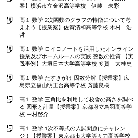
案】横浜市立金沢高等学校 伊藤 未彩
高１ 数学 2次関数のグラフの特徴について考
えよう【授業案】佐賀清和高等学校 木村 浩
哲
高１ 数学 ロイロノートを活用したオンライン
授業及びホームルームの実践 整数の性質 【実
践事例】大垣日本大学高等学校 多賀 太桂史
高１ 数学 たすきがけ 因数分解【授業案】広
島県立福山明王台高等学校 斉藤良樹
高１ 数学 三角比を利用して校舎の高さを調べ
る 図形と計量【授業案】京都府立鳥羽高等学
校 中村啓介
高１ 数学 1次不等式の入試問題にチャレン
ジ！【授業案】東京都市大学等々力高等学校