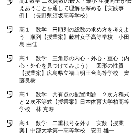
高1 数学 二次関数の最大・最小 生徒同士が伝
えあうことを通して理解を深める【実践事
例】（長野県須坂高等学校）
高１ 数学 円順列の総数の求め方を考えよ
う 順列【授業案】藤村女子高等学校 小田
島 由佳
高１ 数学 三角形の内心・外心・重心（内
心・外心を見つけてみよう） 図形の性質
【授業案】広島県立福山明王台高等学校 齊
藤良樹
高１ 数学 共有点の配置問題 ２次方程式
と２次不等式【授業案】日本体育大学柏高等
学校 林 克寿
高１ 数学 二重根号を外す 実数【授業
案】中部大学第一高等学校 安田 雄一