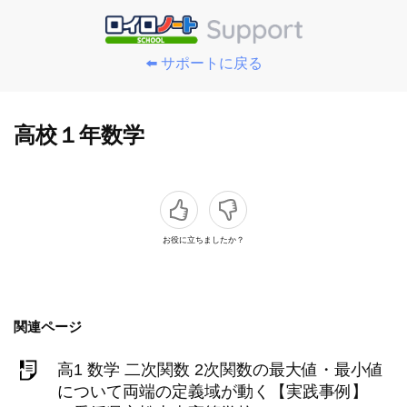
⬅️ サポートに戻る
高校１年数学
お役に立ちましたか？
関連ページ
高1 数学 二次関数 2次関数の最大値・最小値
について両端の定義域が動く【実践事例】