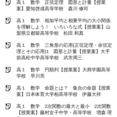
高１ 数学 正弦定理 図形と計量【授業
案】愛知啓成高等学校 森川 修司
高１ 数学 相加平均と相乗平均の大小関係
を理解しよう！ いろいろな式【授業案】山
梨県立都留高等学校 松田 和真
高１ 数学 三角形の応用(正弦定理・余弦定
理とその応用)1 図形と計量【授業案】大手
前高松中学高等学校 武市周三
高１ 数学 円順列【授業案】大商学園高等
学校 早川亮
高１ 数学 命題とは？ 集合の命題【授業
案】日本体育大学柏高等学校 伊藤大祥
高１ 数学 2次関数の最大と最小 2次関数
【授業案】藤村女子中学・高等学校 増森 理