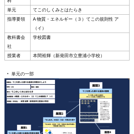
科
単元
てこのしくみとはたらき
指導要領
A 物質・エネルギー（３）てこの規則性 ア
（イ）
教科書会
学校図書
社
授業者
本間裕輝（新発田市立豊浦小学校）
単元の一部