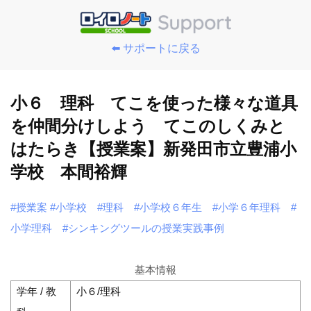
⬅️ サポートに戻る
小６ 理科 てこを使った様々な道具
を仲間分けしよう てこのしくみと
はたらき【授業案】新発田市立豊浦小
学校 本間裕輝
#授業案
#小学校
#理科
#小学校６年生
#小学６年理科
#
小学理科
#シンキングツールの授業実践事例
基本情報
学年 / 教
小６/理科