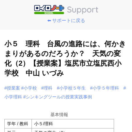
⬅️ サポートに戻る
小５ 理科 台風の進路には、何かき
まりがあるのだろうか？ 天気の変
化（2）【授業案】塩尻市立塩尻西小
学校 中山 いづみ
#授業案
#小学校
#理科
#小学校５年生
#小学５年理科
#
小学理科
#シンキングツールの授業実践事例
基本情報
学年 / 教科
小５/理科