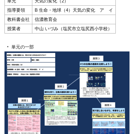
単元
天気の変化（2）
指導要領
B 生命・地球（4）天気の変化 ア イ
教科書会社
信濃教育会
授業者
中山 いづみ（塩尻市立塩尻西小学校）
単元の一部