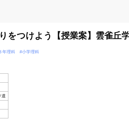
りをつけよう【授業案】雲雀丘学
３年理科
#小学理科
り道