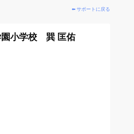
⬅️ サポートに戻る
園小学校 巽 匡佑