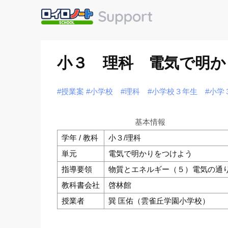
小３ 理科 電気で明か
#授業案
#小学校
#理科
#小学校３年生
#小学
基本情報
学年 / 教科
小３/理科
単元
電気で明かりをつけよう
指導要領
物質とエネルギー（５）電気の通
教科書会社
啓林館
授業者
巽 匡佑（雲雀丘学園小学校）