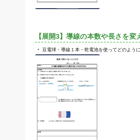
【展開3】導線の本数や長さを変
豆電球・導線１本・乾電池を使ってどのよう