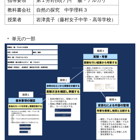
指導要領
第１分野(6)(ア)イ 酸・アルカリ
教科書会社
自然の探究 中学理科３
授業者
岩津貴子（藤村女子中学・高等学校）
単元の一部