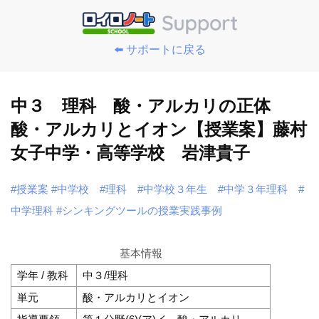
⬅️ サポートに戻る
中３ 理科 酸・アルカリの正体
酸・アルカリとイオン【授業案】藤村
女子中学・高等学校 岩津貴子
#授業案
#中学校
#理科
#中学校３年生
#中学３年理科
#
中学理科
#シンキングツールの授業実践事例
基本情報
学年 / 教科
中３/理科
単元
酸・アルカリとイオン