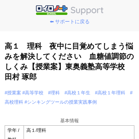
⬅️ サポートに戻る
高１ 理科 夜中に目覚めてしまう悩
みを解決してください 血糖値調節の
しくみ【授業案】東奥義塾高等学校
田村 琢郎
#授業案
#高等学校
#理科
#高校１年生
#高校１年理科
#
高校理科
#シンキングツールの授業実践事例
基本情報
学年 /
高１/理科