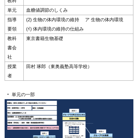
教科
単元
血糖値調節のしくみ
指導
(2) 生物の体内環境の維持 ア 生物の体内環境
要領
(ｲ) 体内環境の維持の仕組み
教科
東京書籍生物基礎
書会
社
授業
田村 琢郎（東奥義塾高等学校）
者
単元の一部