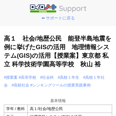
⬅️ サポートに戻る
高１ 社会/地歴公民 能登半島地震を
例に挙げたGISの活用 地理情報シス
テム(GIS)の活用【授業案】東京都 私
立 科学技術学園高等学校 秋山 裕
#授業案
#高等学校
#社会科
#高校１年生
#高校１年社
会
#高校社会
#シンキングツールの授業実践事例
基本情報
学年 / 教科
高１/社会/地歴公民