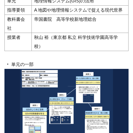
単元
地理情報システム(GIS)の活用
指導要領
A 地図や地理情報システムで捉える現代世界
教科書会
帝国書院 高等学校新地理総合
社
授業者
秋山 裕（東京都 私立 科学技術学園高等学
校）
単元の一部