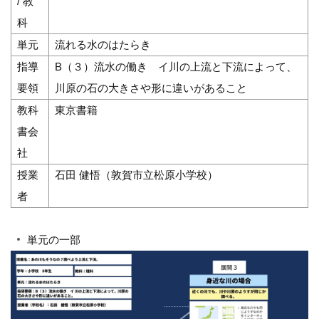
/ 教
科
単元
流れる水のはたらき
指導
B（３）流水の働き イ川の上流と下流によって、
要領
川原の石の大きさや形に違いがあること
教科
東京書籍
書会
社
授業
石田 健悟（敦賀市立松原小学校）
者
単元の一部