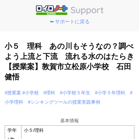
⬅️ サポートに戻る
小５ 理科 あの川もそうなの？調べ
よう上流と下流 流れる水のはたらき
【授業案】敦賀市立松原小学校 石田
健悟
#授業案
#小学校
#理科
#小学校５年生
#小学５年理科
#
小学理科
#シンキングツールの授業実践事例
基本情報
学年
小５/理科