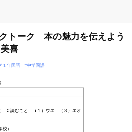
クトーク 本の魅力を伝えよう
 美喜
学１年国語
#中学国語
報
と Ｃ読むこと （１）ウエ （３）エオ
学校）