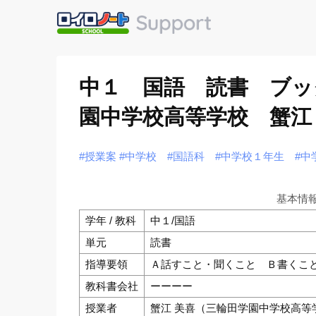
中１ 国語 読書 ブッ
園中学校高等学校 蟹江
#授業案
#中学校
#国語科
#中学校１年生
#中
基本情
学年 / 教科
中１/国語
単元
読書
指導要領
Ａ話すこと・聞くこと Ｂ書くこ
教科書会社
ーーーー
授業者
蟹江 美喜（三輪田学園中学校高等