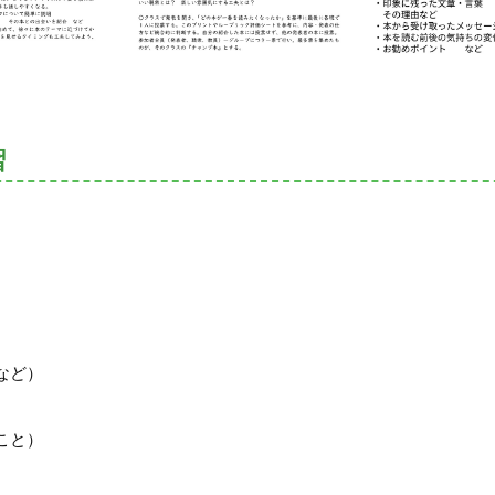
習
など）
こと）