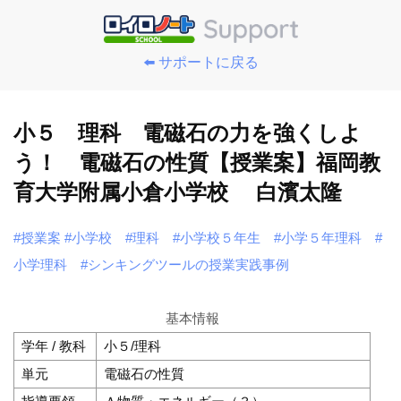
⬅️ サポートに戻る
小５ 理科 電磁石の力を強くしよ
う！ 電磁石の性質【授業案】福岡教
育大学附属小倉小学校 白濱太隆
#授業案
#小学校
#理科
#小学校５年生
#小学５年理科
#
小学理科
#シンキングツールの授業実践事例
基本情報
学年 / 教科
小５/理科
単元
電磁石の性質