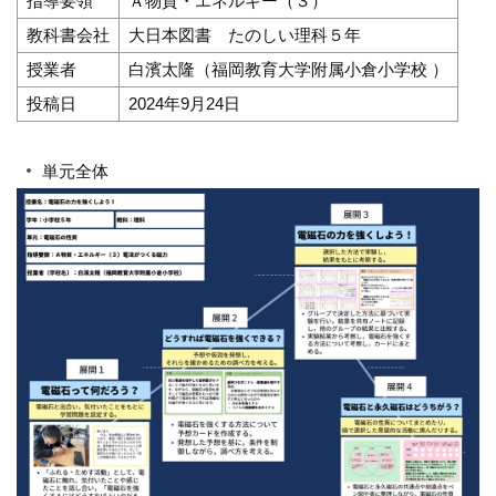
指導要領
Ａ物質・エネルギー（３）
教科書会社
大日本図書 たのしい理科５年
授業者
白濱太隆（福岡教育大学附属小倉小学校 ）
投稿日
2024年9月24日
単元全体