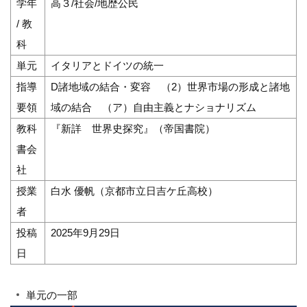
学年
高３/社会/地歴公民
/ 教
科
単元
イタリアとドイツの統一
指導
D諸地域の結合・変容 （2）世界市場の形成と諸地
要領
域の結合 （ア）自由主義とナショナリズム
教科
『新詳 世界史探究』（帝国書院）
書会
社
授業
白水 優帆（京都市立日吉ケ丘高校）
者
投稿
2025年9月29日
日
単元の一部