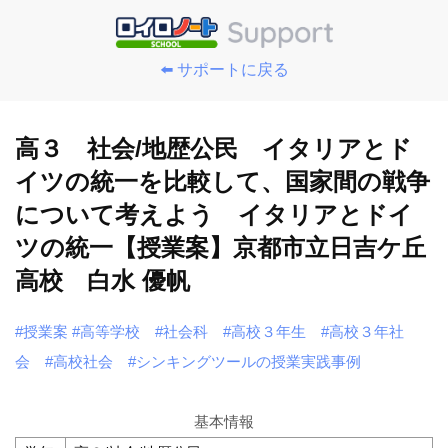
⬅️ サポートに戻る
高３ 社会/地歴公民 イタリアとド
イツの統一を比較して、国家間の戦争
について考えよう イタリアとドイ
ツの統一【授業案】京都市立日吉ケ丘
高校 白水 優帆
#授業案
#高等学校
#社会科
#高校３年生
#高校３年社
会
#高校社会
#シンキングツールの授業実践事例
基本情報