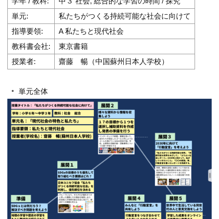
学年 / 教科:
中３ 社会, 総合的な学習の時間 / 探究
単元:
私たちがつくる持続可能な社会に向けて
指導要領:
A 私たちと現代社会
教科書会社:
東京書籍
授業者:
齋藤 暢（中国蘇州日本人学校）
単元全体