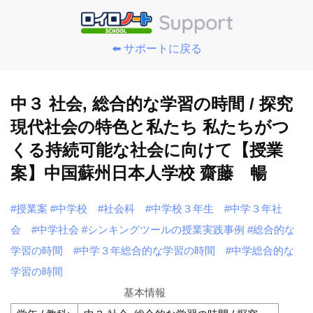
⬅️ サポートに戻る
中３ 社会, 総合的な学習の時間 / 探究
現代社会の特色と私たち 私たちがつ
くる持続可能な社会に向けて【授業
案】中国蘇州日本人学校 齋藤 暢
#授業案
#中学校
#社会科
#中学校３年生
#中学３年社
会
#中学社会
#シンキングツールの授業実践事例
#総合的な
学習の時間
#中学３年総合的な学習の時間
#中学総合的な
学習の時間
基本情報