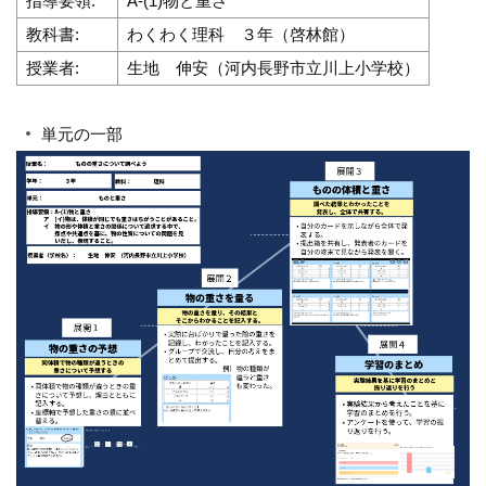
指導要領:
A-(1)物と重さ
教科書:
わくわく理科 ３年（啓林館）
授業者:
生地 伸安（河内長野市立川上小学校）
単元の一部