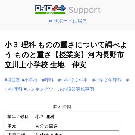
⬅️ サポートに戻る
小３ 理科 ものの重さについて調べよ
う ものと重さ【授業案】河内長野市
立川上小学校 生地 伸安
#授業案
#小学校
#理科
#小学校３年生
#小学３年理科
#
小学理科
#シンキングツールの授業実践事例
基本情報
学年 / 教科:
小３ 理科
単元:
ものと重さ