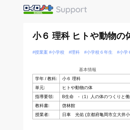
小６ 理科 ヒトや動物
#授業案
#小学校
#理科
#小学校６年生
#小学
基本情報
学年 / 教科:
小６ 理科
単元:
ヒトや動物の体
指導要領:
B生命 -（1）人の体のつくりと
教科書:
啓林館
授業者:
日車 光佑 (京都府亀岡市立大井小