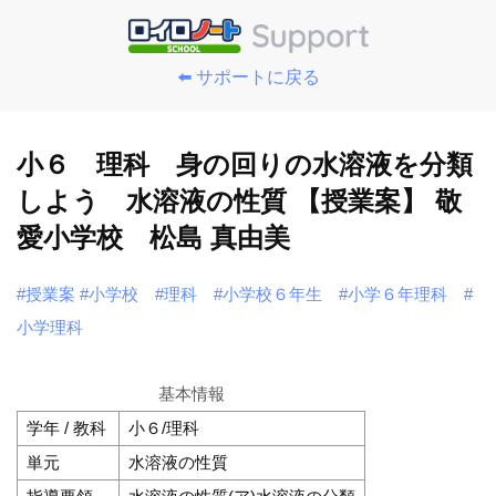
⬅️ サポートに戻る
小６ 理科 身の回りの水溶液を分類
しよう 水溶液の性質 【授業案】 敬
愛小学校 松島 真由美
#授業案
#小学校
#理科
#小学校６年生
#小学６年理科
#
小学理科
基本情報
学年 / 教科
小６/理科
単元
水溶液の性質