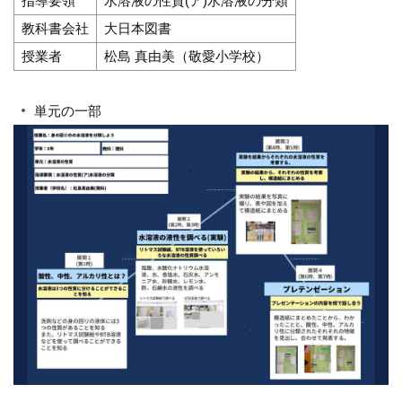
指導要領
水溶液の性質(ア)水溶液の分類
教科書会社
大日本図書
授業者
松島 真由美（敬愛小学校）
単元の一部