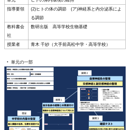
指導要領
(2)ヒトの体の調節 (ア)神経系と内分泌系によ
る調節
教科書会
数研出版 高等学校生物基礎
社
授業者
青木 千紗（大手前高松中学・高等学校）
単元の一部