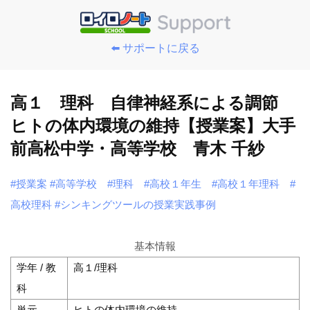
⬅️ サポートに戻る
高１ 理科 自律神経系による調節
ヒトの体内環境の維持【授業案】大手
前高松中学・高等学校 青木 千紗
#授業案
#高等学校
#理科
#高校１年生
#高校１年理科
#
高校理科
#シンキングツールの授業実践事例
基本情報
学年 / 教
高１/理科
科
単元
ヒトの体内環境の維持