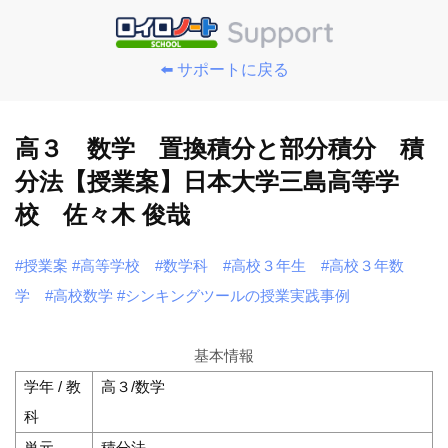
⬅️ サポートに戻る
高３ 数学 置換積分と部分積分 積
分法【授業案】日本大学三島高等学
校 佐々木 俊哉
#授業案
#高等学校
#数学科
#高校３年生
#高校３年数
学
#高校数学
#シンキングツールの授業実践事例
基本情報
学年 / 教
高３/数学
科
単元
積分法