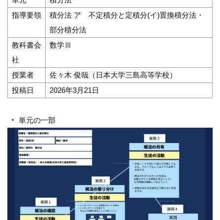
指導要領
積分法 ア 不定積分と定積分(イ)置換積分法・
部分積分法
教科書会
数学Ⅲ
社
授業者
佐々木 俊哉（日本大学三島高等学校）
投稿日
2026年3月21日
単元の一部