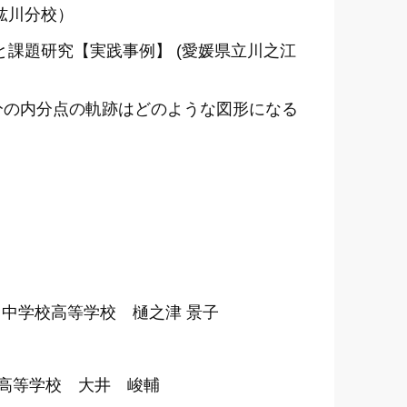
肱川分校）
と課題研究【実践事例】 (愛媛県立川之江
分の内分点の軌跡はどのような図形になる
中学校高等学校 樋之津 景子
・高等学校 大井 峻輔