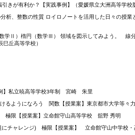
らの福引きが有利か？【実践事例】（愛媛県立大洲高等学校
の分析、整数の性質 ロイロノートを活用した日々の授業
（数学Ⅱ）楕円（数学Ⅲ） 領域を図示してみよう。 線
沢辰巳丘高等学校）
事例】私立暁高等学校3年制 宮崎 朱里
けるようになろう 関数【授業案】東京都市大学等々力
 極限【授業案】立命館守山高等学校 舘野 秀明
題にチャレンジ) 極限【授業案】 立命館守山中学校