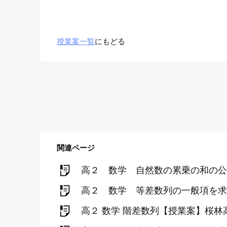
授業案一覧
にもどる
関連ページ
高２ 数学 自然数の累乗の和の公
高２ 数学 等差数列の一般項を求
高２ 数学 階差数列【授業案】桜林