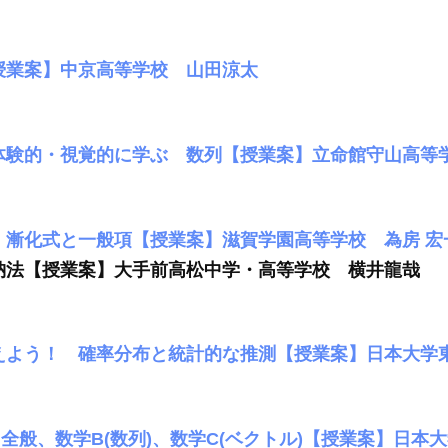
授業案】中京高等学校 山田涼太
体験的・視覚的に学ぶ 数列【授業案】立命館守山高等
 漸化式と一般項【授業案】滋賀学園高等学校 為房 宏
納法【授業案】大手前高松中学・高等学校 横井龍哉
えよう！ 確率分布と統計的な推測【授業案】日本大学東
全般、数学B(数列)、数学C(ベクトル)【授業案】日本