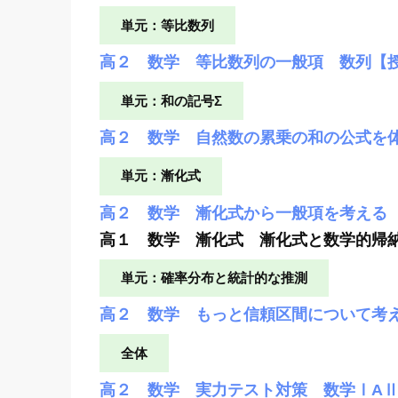
単元：等比数列
高２ 数学 等比数列の一般項 数列【
単元：和の記号Σ
高２ 数学 自然数の累乗の和の公式を
単元：漸化式
高２ 数学 漸化式から一般項を考える
高１ 数学 漸化式 漸化式と数学的帰
単元：確率分布と統計的な推測
高２ 数学 もっと信頼区間について考
全体
高２ 数学 実力テスト対策 数学ⅠAⅡ